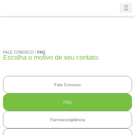
A Bl
Nossa 
Fale
FALE CONOSCO /
FAQ
Escolha o motivo de seu contato:
Fale Conosco
FAQ
Farmacovigilância