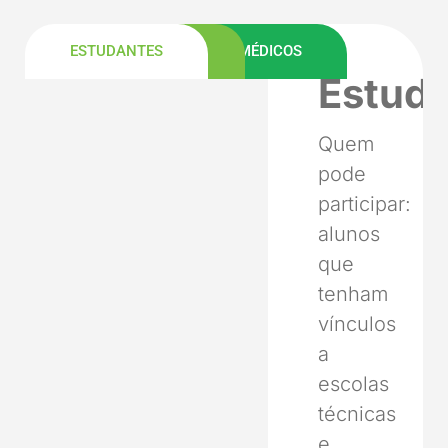
ESTUDANTES
FAMILIARES
COMUNIDADE
MÉDICOS
Estud
Quem
pode
participar:
alunos
que
tenham
vínculos
a
escolas
técnicas
e