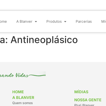
ome
A Blanver
Produtos
Parcerias
Mí
ca:
Antineoplásico
HOME
MÍDIAS
A BLANVER
NOSSA GENTE
Quem somos
Pluri Blanver