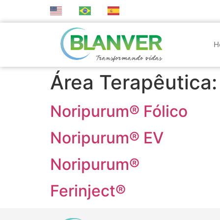
EN
PT
ES
Buscar
H
Área Terapêutica
Noripurum® Fólico
Noripurum® EV
Noripurum®
Ferinject®